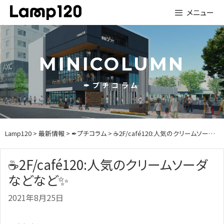
Skip
メニュー
to
content
MINICOLUMN
✒プチコラム
Lamp120
>
最新情報
>
✒プチコラム
> ☕2F/café120:人気のクリームソーダなどなど✨
☕2F/café120:人気のクリームソーダ
などなど✨
2021年8月25日