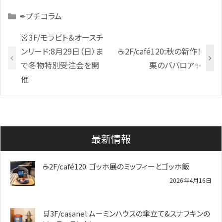
Categories
✒プチコラム
👗3F/モラビト＆オースチ
ンリード:8月29日（日）ま
☕2F/café120:秋の新作！
で冬物特別受注会を開
栗のババロア✨
催
最新情報
☕2F/café120: ゴッホ展のミッフィーとゴッホ飯
2026年4月16日
🛒3F/casanel:ムーミンハウスの傘立て&スナフキンの