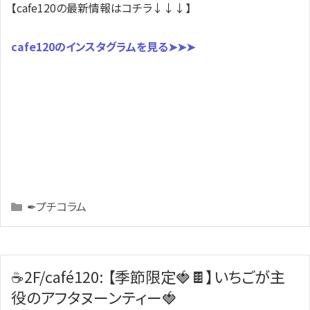
【cafe120の最新情報はコチラ↓↓↓】
cafe120のインスタグラムを見る➤➤➤
Categories
✒プチコラム
☕2F/café120: 【季節限定🍓🍫】いちごが主
役のアフタヌーンティー🍓