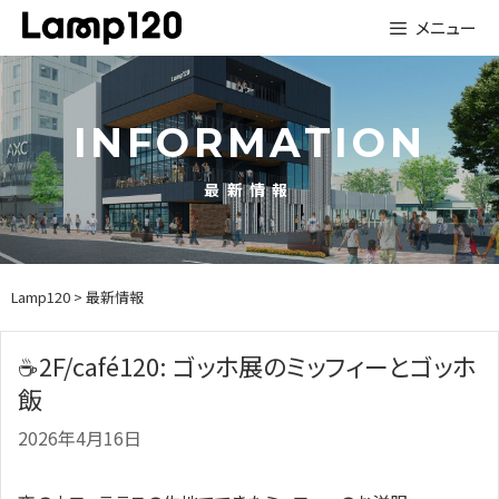
Skip
メニュー
to
content
INFORMATION
最新情報
Lamp120
> 最新情報
☕2F/café120: ゴッホ展のミッフィーとゴッホ
飯
2026年4月16日