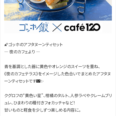
🌠ゴッホのアフタヌーンティセット
― 夜のカフェより ―
青を基調とした器に黄色やオレンジのスイーツを重ね、
《夜のカフェテラス》をイメージした色合いでまとめたアフタヌ
ーンティセットです🌃✨️
クグロフの“黄色い星”、柑橘のタルト、人参ラぺやクレームブリ
ュレ、ひまわりの種付きフォカッチャなど！
甘いものと軽食を少しずつ楽しめる内容に。