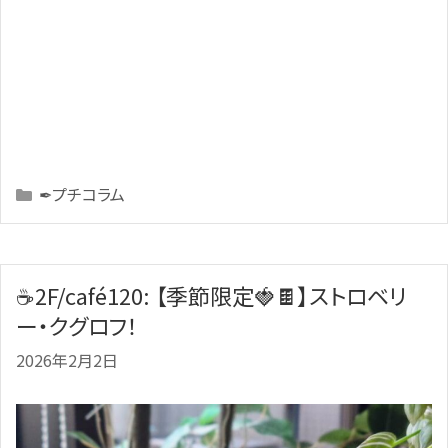
Categories
✒プチコラム
☕2F/café120: 【季節限定🍓🍫】ストロベリ
ー・クグロフ！
2026年2月2日