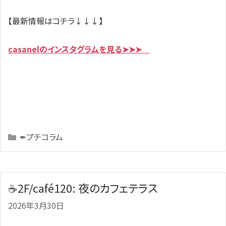
【最新情報はコチラ↓↓↓】
casanelのインスタグラムを見る➤➤➤
Categories
✒プチコラム
☕2F/café120: 夜のカフェテラス
2026年3月30日