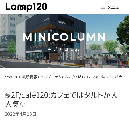
Skip
メニュー
to
content
MINICOLUMN
✒プチコラム
Lamp120
>
最新情報
>
✒プチコラム
> ☕2F/café120:カフェではタルトが大人気✨
☕2F/café120:カフェではタルトが大
人気✨
2022年4月18日