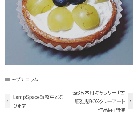
Categories
✒プチコラム
🖼️3F/本町ギャラリー:「古
LampSpace調整中とな
畑雅規BOXクレーアート
ります
作品展」開催