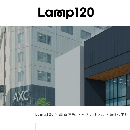
Skip
to
content
Lamp120
>
最新情報
>
✒プチコラム
> 🖼️3F