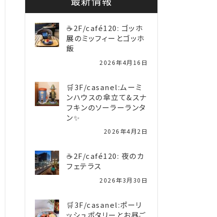
最新情報
☕2F/café120: ゴッホ
展のミッフィーとゴッホ
飯
2026年4月16日
🛒3F/casanel:ムーミ
ンハウスの傘立て&スナ
フキンのソーラーランタ
ン✨️
2026年4月2日
☕2F/café120: 夜のカ
フェテラス
2026年3月30日
🛒3F/casanel:ポーリ
ッシュポタリーとお昼ご