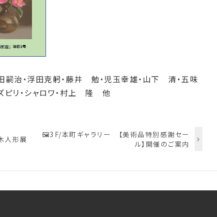
田嗣治・浮田克躬・藤井 勉・児玉幸雄・山下 清・五味
ズピリ・シャロワ・村上 隆 他
🖼️3F/本町ギャラリー 【美術品特別感謝セー
 木人形展
ル】開催のご案内