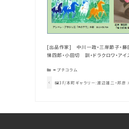
[出品作家] 中川一政・三岸節子・藤
悌四郎・小田切 訓・ドラクロワ・アイ
Categories
✒プチコラム
🖼️3F/本町ギャラリー:渡辺雄二・邦彦