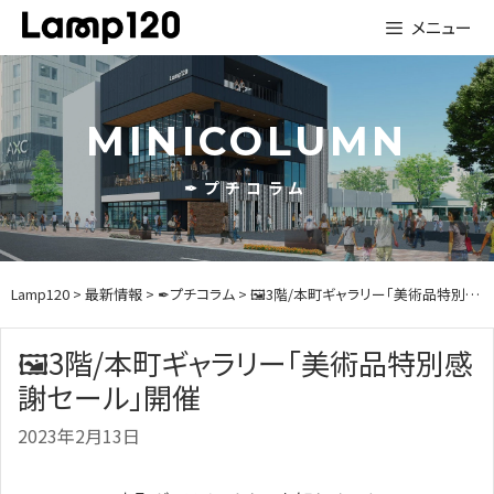
Skip
メニュー
to
content
MINICOLUMN
✒プチコラム
Lamp120
>
最新情報
>
✒プチコラム
> 🖼3階/本町ギャラリー「美術品特別感謝セール」開催
🖼3階/本町ギャラリー「美術品特別感
謝セール」開催
2023年2月13日