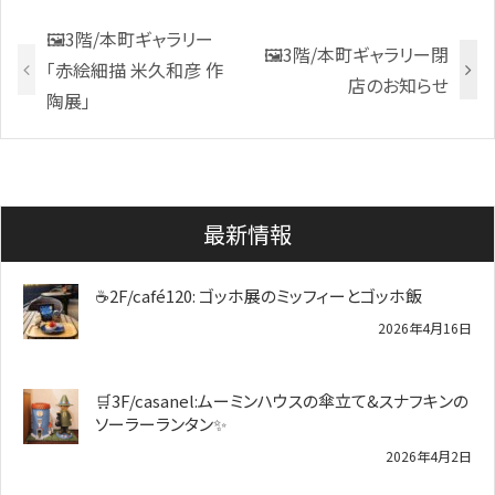
🖼3階/本町ギャラリー
🖼3階/本町ギャラリー閉
「赤絵細描 米久和彦 作
店のお知らせ
陶展」
最新情報
☕2F/café120: ゴッホ展のミッフィーとゴッホ飯
2026年4月16日
🛒3F/casanel:ムーミンハウスの傘立て&スナフキンの
ソーラーランタン✨️
2026年4月2日