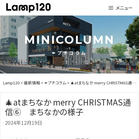
Skip
メニュー
to
content
MINICOLUMN
✒プチコラム
Lamp120
>
最新情報
>
✒プチコラム
> 🎄atまちなか merry CHRISTMAS通信⑥ まちなかの様子
🎄atまちなか merry CHRISTMAS通
信⑥ まちなかの様子
2024年12月19日