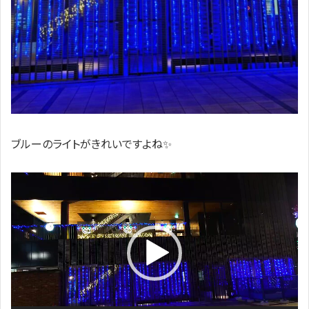
ブルーのライトがきれいですよね✨
動
画
プ
レ
ー
ヤ
ー