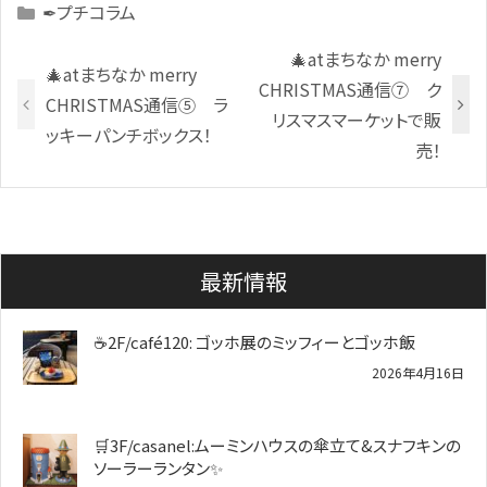
Categories
✒プチコラム
🎄atまちなか merry
🎄atまちなか merry
CHRISTMAS通信⑦ ク
CHRISTMAS通信⑤ ラ
リスマスマーケットで販
ッキーパンチボックス！
売！
最新情報
☕2F/café120: ゴッホ展のミッフィーとゴッホ飯
2026年4月16日
🛒3F/casanel:ムーミンハウスの傘立て&スナフキンの
ソーラーランタン✨️