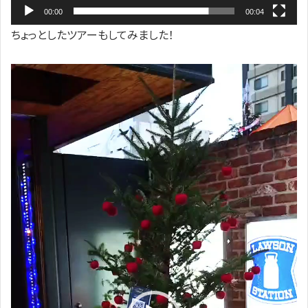
00:00
00:04
ちょっとしたツアーもしてみました！
動
画
プ
レ
ー
ヤ
ー