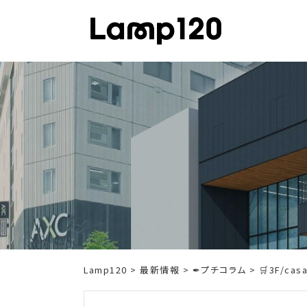
Skip
to
content
Lamp120
>
最新情報
>
✒プチコラム
> 🛒3F/c