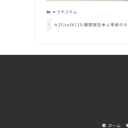
Categories
✒プチコラム
☕2F/café120:期間限定🍓🌰季節の
ホーム