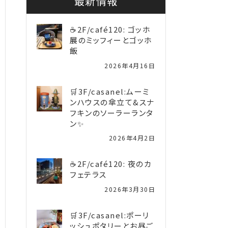
最新情報
☕2F/café120: ゴッホ
展のミッフィーとゴッホ
飯
2026年4月16日
🛒3F/casanel:ムーミ
ンハウスの傘立て&スナ
フキンのソーラーランタ
ン✨️
2026年4月2日
☕2F/café120: 夜のカ
フェテラス
2026年3月30日
🛒3F/casanel:ポーリ
ッシュポタリーとお昼ご