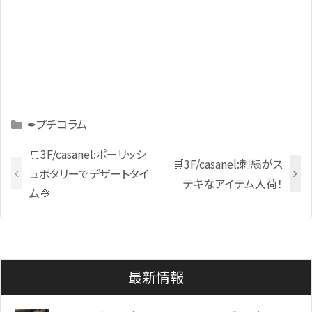
Categories
✒プチコラム
🛒3F/casanel:ポーリッシ
🛒3F/casanel:刺繍がス
ュポタリーでデザートタイ
テキなアイテム入荷！
ム🍨
最新情報