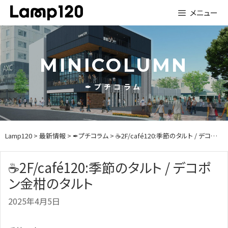
Skip
メニュー
to
content
MINICOLUMN
✒プチコラム
Lamp120
>
最新情報
>
✒プチコラム
> ☕2F/café120:季節のタルト / デコポン金柑のタルト
☕2F/café120:季節のタルト / デコポ
ン金柑のタルト
2025年4月5日