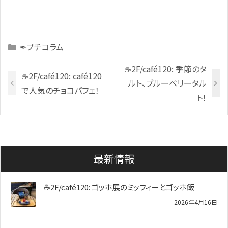
Categories
✒プチコラム
☕2F/café120: 季節のタ
☕2F/café120: café120
ルト、ブルーベリータル
で人気のチョコパフェ！
ト！
最新情報
☕2F/café120: ゴッホ展のミッフィーとゴッホ飯
2026年4月16日