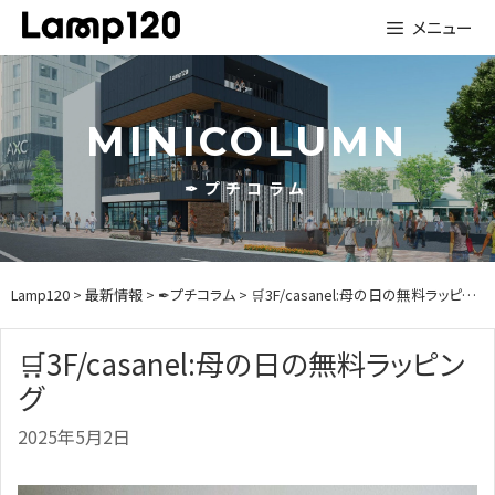
Skip
メニュー
to
content
MINICOLUMN
✒プチコラム
Lamp120
>
最新情報
>
✒プチコラム
> 🛒3F/casanel:母の日の無料ラッピング
🛒3F/casanel:母の日の無料ラッピン
グ
2025年5月2日