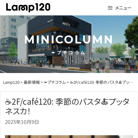
Skip
メニュー
to
content
MINICOLUMN
✒プチコラム
Lamp120
>
最新情報
>
✒プチコラム
> ☕2F/café120: 季節のパスタ🍝プッタネスカ！
☕2F/café120: 季節のパスタ🍝プッタ
ネスカ！
2025年10月9日