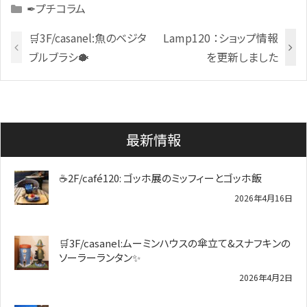
Categories
✒プチコラム
🛒3F/casanel:魚のベジタ
Lamp120 ：ショップ情報
ブルブラシ🐡
を更新しました
最新情報
☕2F/café120: ゴッホ展のミッフィーとゴッホ飯
2026年4月16日
🛒3F/casanel:ムーミンハウスの傘立て&スナフキンの
ソーラーランタン✨️
2026年4月2日