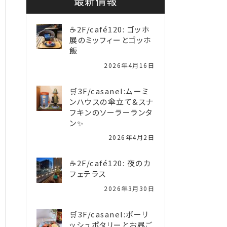
最新情報
☕2F/café120: ゴッホ
展のミッフィーとゴッホ
飯
2026年4月16日
🛒3F/casanel:ムーミ
ンハウスの傘立て&スナ
フキンのソーラーランタ
ン✨️
2026年4月2日
☕2F/café120: 夜のカ
フェテラス
2026年3月30日
🛒3F/casanel:ポーリ
ッシュポタリーとお昼ご