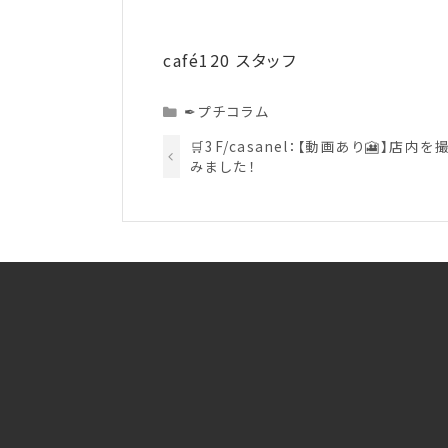
café120 スタッフ
Categories
✒プチコラム
🛒3F/casanel：【動画あり🎦】店内
みました！