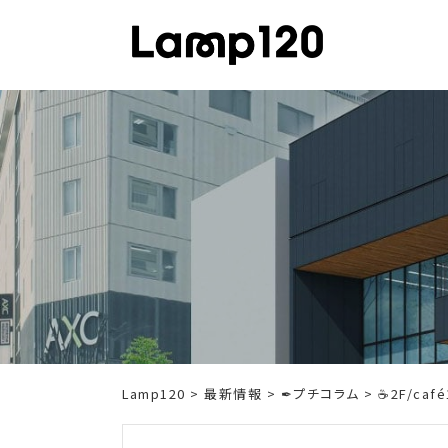
Skip
to
content
Lamp120
>
最新情報
>
✒プチコラム
> ☕2F/ca