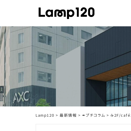
Skip
to
content
Lamp120
>
最新情報
>
✒プチコラム
> ☕2F/ca