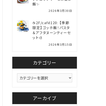
飯✨
2026年3月30日
☕2F/café120: 【季節
限定】ゴッホ飯！パスタ
＆アフタヌーンティーセ
ット🎨
2026年3月15日
カテゴリー
カ
テ
ゴ
リ
アーカイブ
ー