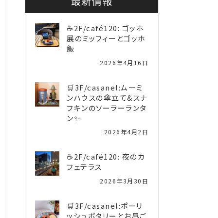
最新情報
☕2F/café120: ゴッホ
展のミッフィーとゴッホ
飯
2026年4月16日
🛒3F/casanel:ムーミ
ンハウスの傘立て&スナ
フキンのソーラーランタ
ン✨️
2026年4月2日
☕2F/café120: 夜のカ
フェテラス
2026年3月30日
🛒3F/casanel:ポーリ
ッシュポタリーとお昼ご