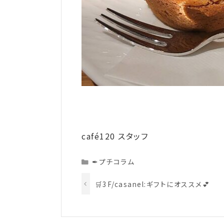
café120 スタッフ
Categories
✒プチコラム
🛒3F/casanel:ギフトにオススメ💕