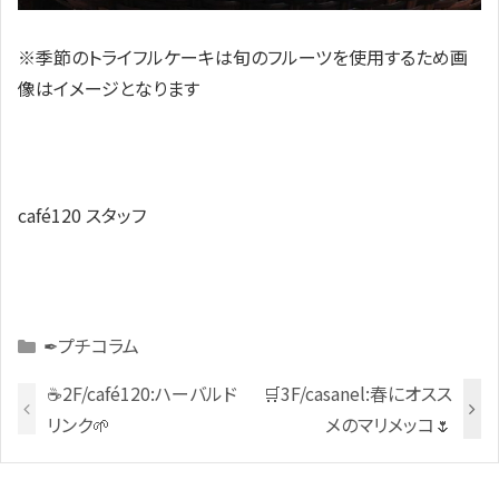
※季節のトライフルケーキは旬のフルーツを使用するため画
像はイメージとなります
café120 スタッフ
Categories
✒プチコラム
☕2F/café120:ハーバルド
🛒3F/casanel:春にオスス
リンク🌱
メのマリメッコ🌷