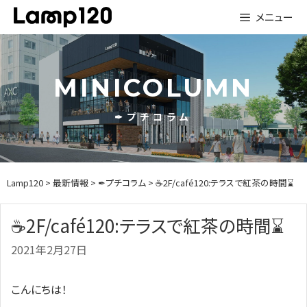
Skip
メニュー
to
content
MINICOLUMN
✒プチコラム
Lamp120
>
最新情報
>
✒プチコラム
> ☕2F/café120:テラスで紅茶の時間⌛
☕2F/café120:テラスで紅茶の時間⌛
2021年2月27日
こんにちは！