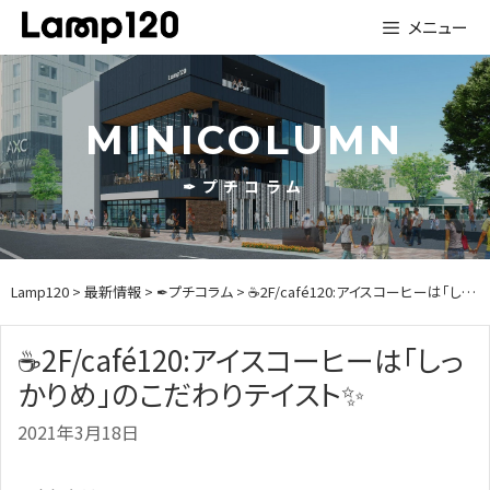
Skip
メニュー
to
content
MINICOLUMN
✒プチコラム
Lamp120
>
最新情報
>
✒プチコラム
> ☕2F/café120:アイスコーヒーは「しっかりめ」のこだわりテイスト✨
☕2F/café120:アイスコーヒーは「しっ
かりめ」のこだわりテイスト✨
2021年3月18日