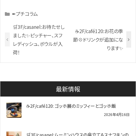
Categories
✒プチコラム
🛒3F/casanel:お待たせし
☕2F/café120:お花の季
ました✨ピッチャー、スフ
節💠ドリンクが追加にな
レディッシュ、ボウルが入
ります✨
荷！
最新情報
☕2F/café120: ゴッホ展のミッフィーとゴッホ飯
2026年4月16日
🛒3F/casanel:ムーミンハウスの傘立て&スナフキンの