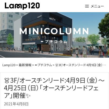
Skip
メニュー
to
content
MINICOLUMN
✒プチコラム
Lamp120
>
最新情報
>
✒プチコラム
> 👗3F/オースチンリード:4月9日（金）～4月25日（日）「オースチンリードフェア」開催✨
👗3F/オースチンリード:4月9日（金）～
4月25日（日）「オースチンリードフェ
ア」開催✨
2021年4月8日