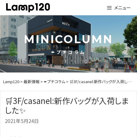
Skip
メニュー
to
content
MINICOLUMN
✒プチコラム
Lamp120
>
最新情報
>
✒プチコラム
> 🛒3F/casanel:新作バッグが入荷しました✨
🛒3F/casanel:新作バッグが入荷しま
した✨
2021年5月24日