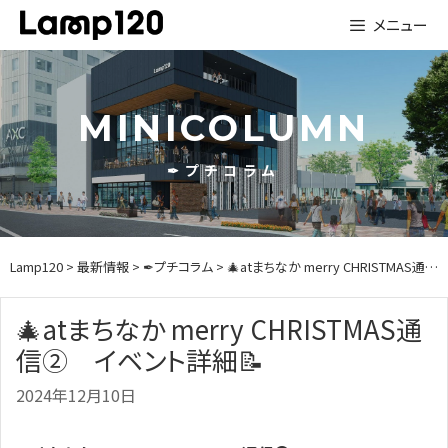
Skip
メニュー
to
content
MINICOLUMN
✒プチコラム
Lamp120
>
最新情報
>
✒プチコラム
> 🎄atまちなか merry CHRISTMAS通信② イベント詳細📝
🎄atまちなか merry CHRISTMAS通
信② イベント詳細📝
2024年12月10日